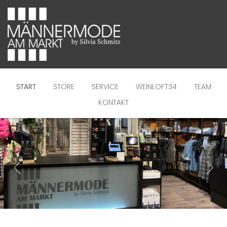
START
STORE
SERVICE
WEINLOFT34
TEAM
KONTAKT
Previous
Next